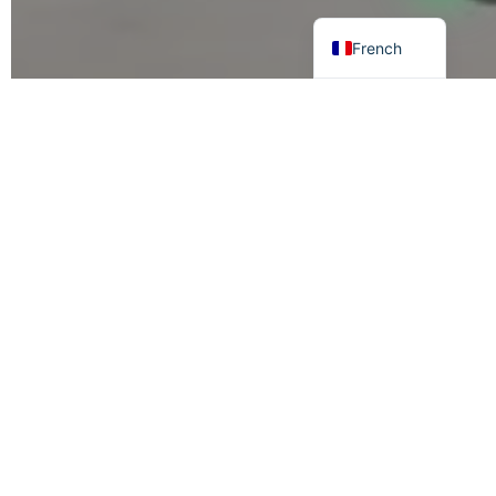
English
French
Certification
mondiale
Ecavix Energy s'engage à fournir des batteries de
stockage d'énergie de haute qualité conformes aux