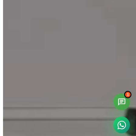
Romanian
1
German
Spanish
Russian
Polish