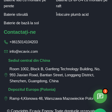
perete
raft
Baterie stivuită
Înlocuire plumb acid
Baterie de bază la sol
Contactați-ne
+8615014104203
info@ecavix.com
Sediul central din China
Room 1002, Block B, Ganfeng Technology Building, No.
993 Jiaxian Road, Bantian Street, Longgang District,
Shenzhen, Guangdong, China
German
Depozitul Europa (Polonia)
1
Spanish
Ramp 4,Klonowa 48, Warszawa Mazowieckie Polonia
Russian
French
© Copyrights Ecavix Energy Toate drepturile rezervate
harta