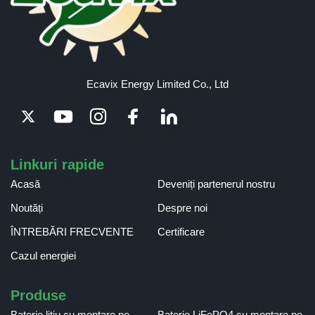
Ecavix Energy Limited Co., Ltd
Linkuri rapide
Acasă
Deveniți partenerul nostru
Noutăți
Despre noi
ÎNTREBĂRI FRECVENTE
Certificare
Cazul energiei
Produse
Baterie litiu cu montare pe
Baterie LiFePO4 cu montare pe