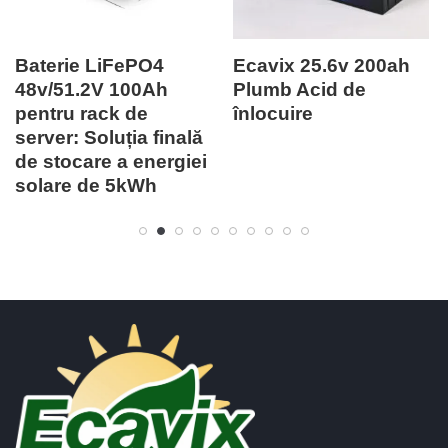
Ecavix 25.6v 200ah
Ecavix 25.6v 100ah
Plumb Acid de
plumb acid de
înlocuire
înlocuire
ă
i