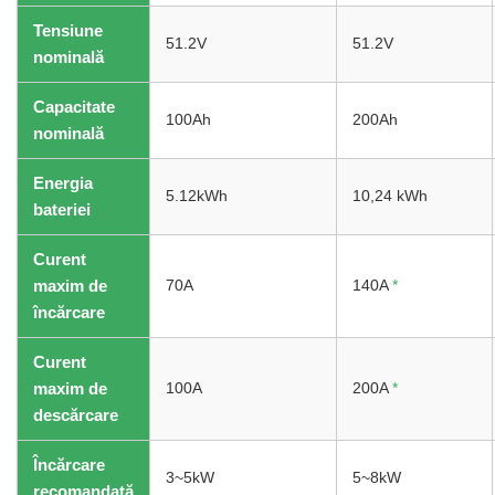
Tensiune
51.2V
51.2V
nominală
Capacitate
100Ah
200Ah
nominală
Energia
5.12kWh
10,24 kWh
bateriei
Curent
maxim de
70A
140A
*
încărcare
Curent
maxim de
100A
200A
*
descărcare
Încărcare
3~5kW
5~8kW
recomandată