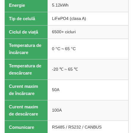
Energie
5.12kWh
Tip de celulă
LiFePO4 (clasa A)
Ciclul de viață
6500+ cicluri
Temperatura de
0 °C ~ 65 °C
încărcare
Temperatura de
-20 ℃ ~ 65 ℃
descărcare
Curent maxim
50A
de încărcare
Curent maxim
100A
de descărcare
Comunicare
RS485 / RS232 / CANBUS