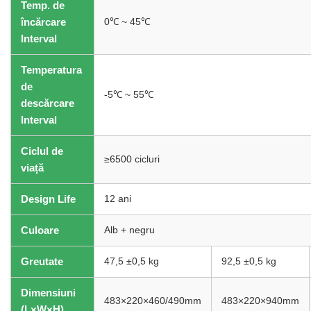
Temp. de
încărcare
0℃ ~ 45℃
Interval
Temperatura
de
-5℃ ~ 55℃
descărcare
Interval
Ciclul de
≥6500 cicluri
viață
Design Life
12 ani
Culoare
Alb + negru
Greutate
47,5 ±0,5 kg
92,5 ±0,5 kg
Dimensiuni
483×220×460/490mm
483×220×940mm
(L×W×H)