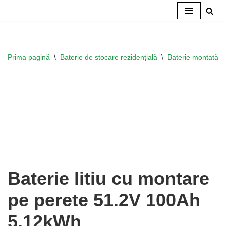
Salt
la
conținut
Prima pagină
\
Baterie de stocare rezidențială
\
Baterie montată p
Baterie litiu cu montare
pe perete 51.2V 100Ah
5.12kWh