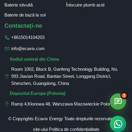
Baterie stivuită
Înlocuire plumb acid
Baterie de bază la sol
Contactați-ne
+8615014104203
info@ecavix.com
Sediul central din China
Room 1002, Block B, Ganfeng Technology Building, No.
993 Jiaxian Road, Bantian Street, Longgang District,
Shenzhen, Guangdong, China
German
Depozitul Europa (Polonia)
1
Spanish
Ramp 4,Klonowa 48, Warszawa Mazowieckie Polonia
Russian
French
© Copyrights Ecavix Energy Toate drepturile rezervate
harta
Polish
site-ului
Politica de confidențialitate