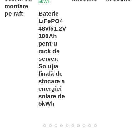
montare
pe raft
Baterie
LiFePO4
48v/51.2V
100Ah
pentru
rack de
server:
Soluția
finală de
stocare a
energiei
solare de
5kWh