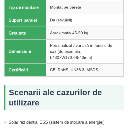
Tip de montare
Montat pe perete
Suport paralel
Da (stivuibil)
Greutate
Aproximativ 45-50 kg
Personalizat / variază în funcție de
Dimensiuni
caz (de exemplu,
L480×W170×H540mm)
Certificări
CE, RoHS, UN38.3, MSDS
Scenarii ale cazurilor de
utilizare
Solar rezidențial ESS (sistem de stocare a energiei)