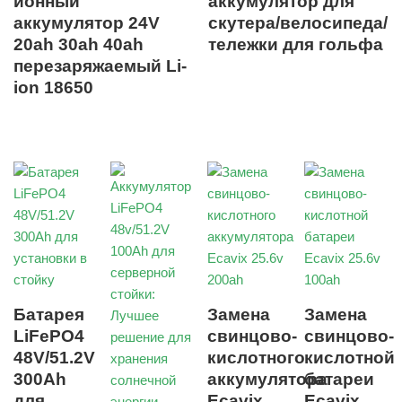
ионный
аккумулятор для
аккумулятор 24V
скутера/велосипеда/
20ah 30ah 40ah
тележки для гольфа
перезаряжаемый Li-
ion 18650
Батарея
Замена
Замена
LiFePO4
свинцово-
свинцово-
48V/51.2V
кислотного
кислотной
300Ah
аккумулятора
батареи
для
Ecavix
Ecavix