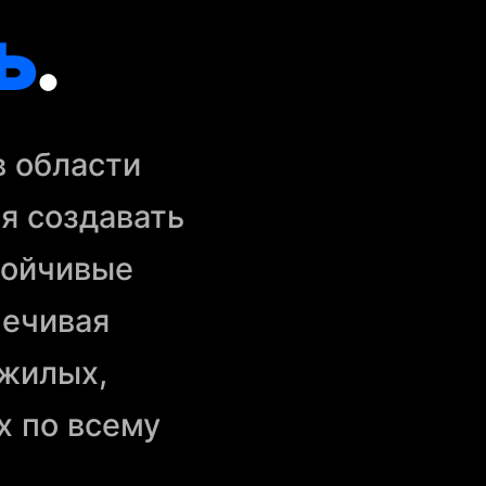
ь
.
в области
я создавать
тойчивые
печивая
 жилых,
 по всему