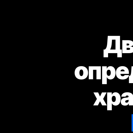
Дв
опре
хра