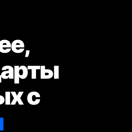
ее,
дарты
ых с
я