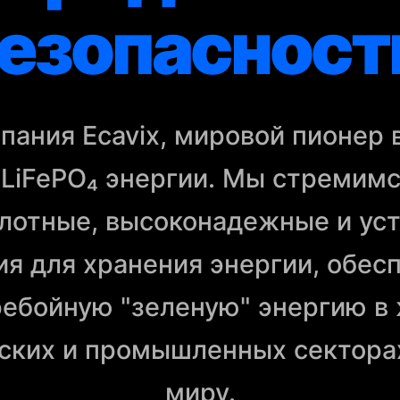
езопасност
пания Ecavix, мировой пионер 
 LiFePO₄ энергии. Мы стремимс
лотные, высоконадежные и ус
я для хранения энергии, обес
ебойную "зеленую" энергию в
ских и промышленных секторах
миру.