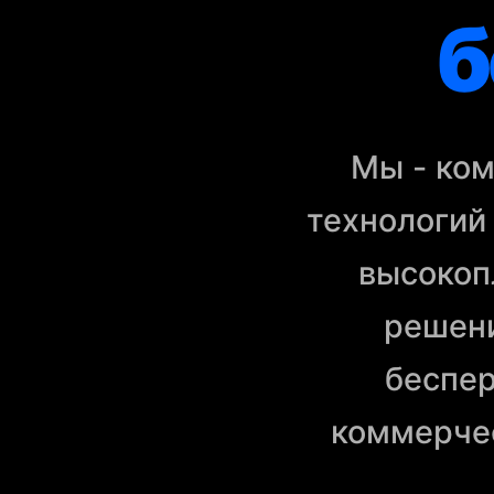
б
Мы - ком
технологий
высокоп
решени
беспер
коммерче