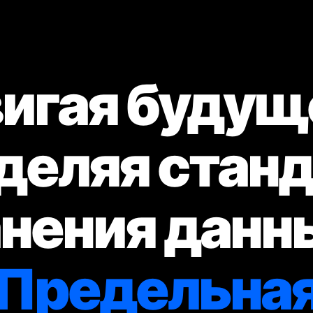
игая будущ
деляя стан
нения данн
Предельна