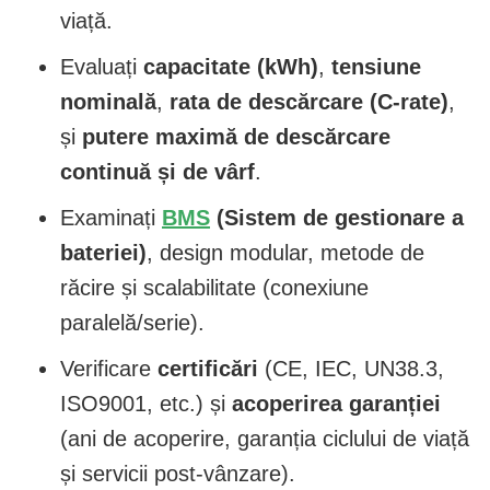
viață.
Evaluați
capacitate (kWh)
,
tensiune
nominală
,
rata de descărcare (C-rate)
,
și
putere maximă de descărcare
continuă și de vârf
.
Examinați
BMS
(Sistem de gestionare a
bateriei)
, design modular, metode de
răcire și scalabilitate (conexiune
paralelă/serie).
Verificare
certificări
(CE, IEC, UN38.3,
ISO9001, etc.) și
acoperirea garanției
(ani de acoperire, garanția ciclului de viață
și servicii post-vânzare).