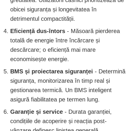
obicei siguranța și longevitatea în
detrimentul compactității.
Eficiență dus-întors
- Măsoară pierderea
totală de energie între încărcare și
descărcare; o eficiență mai mare
economisește energie.
BMS și proiectarea siguranței
- Determină
siguranța, monitorizarea în timp real și
gestionarea termică. Un BMS inteligent
asigură fiabilitatea pe termen lung.
Garanție și service
- Durata garanției,
condițiile de acoperire și reacția post-
vânzare definesc liniștea generală.