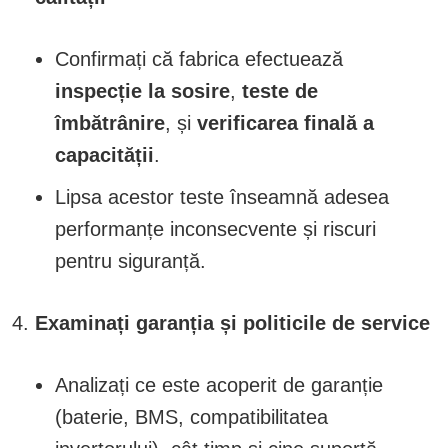
Confirmați că fabrica efectuează
inspecție la sosire
,
teste de
îmbătrânire
, și
verificarea finală a
capacității
.
Lipsa acestor teste înseamnă adesea
performanțe inconsecvente și riscuri
pentru siguranță.
Examinați garanția și politicile de service
Analizați ce este acoperit de garanție
(baterie, BMS, compatibilitatea