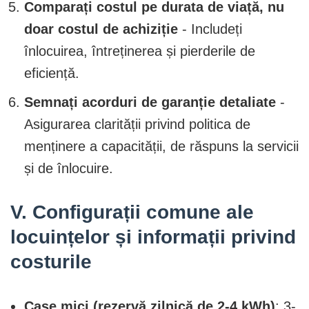
Comparați costul pe durata de viață, nu
doar costul de achiziție
- Includeți
înlocuirea, întreținerea și pierderile de
eficiență.
Semnați acorduri de garanție detaliate
-
Asigurarea clarității privind politica de
menținere a capacității, de răspuns la servicii
și de înlocuire.
V. Configurații comune ale
locuințelor și informații privind
costurile
Case mici (rezervă zilnică de 2-4 kWh)
: 3-