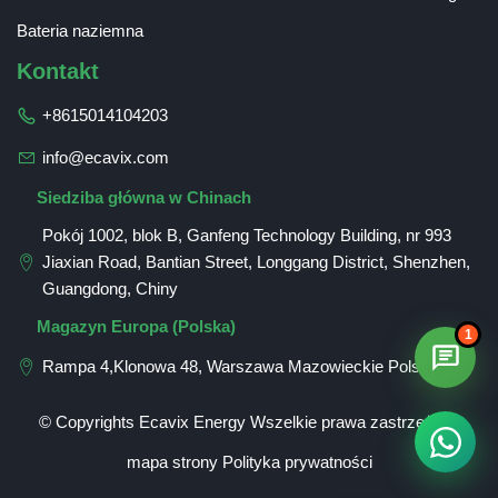
Bateria naziemna
Kontakt
+8615014104203
info@ecavix.com
Siedziba główna w Chinach
Pokój 1002, blok B, Ganfeng Technology Building, nr 993
Jiaxian Road, Bantian Street, Longgang District, Shenzhen,
Guangdong, Chiny
Romanian
Magazyn Europa (Polska)
1
German
Rampa 4,Klonowa 48, Warszawa Mazowieckie Polska
Spanish
Russian
© Copyrights Ecavix Energy Wszelkie prawa zastrzeżone
French
mapa strony
Polityka prywatności
English