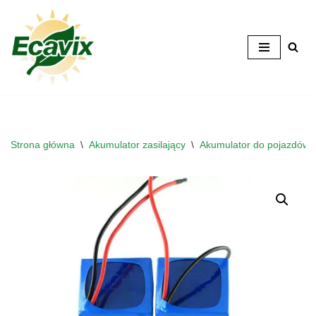
Przejdź
do
treści
Strona główna
\
Akumulator zasilający
\
Akumulator do pojazdów el