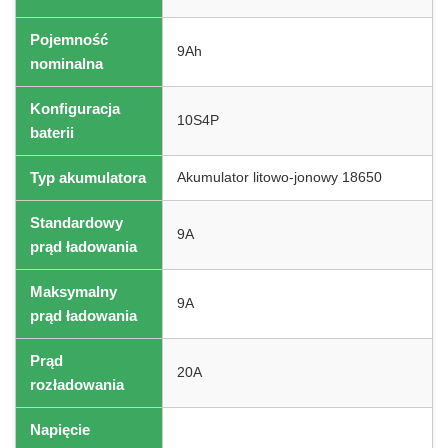
Pojemność
9Ah
nominalna
Konfiguracja
10S4P
baterii
Typ akumulatora
Akumulator litowo-jonowy 18650
Standardowy
9A
prąd ładowania
Maksymalny
9A
prąd ładowania
Prąd
20A
rozładowania
Napięcie