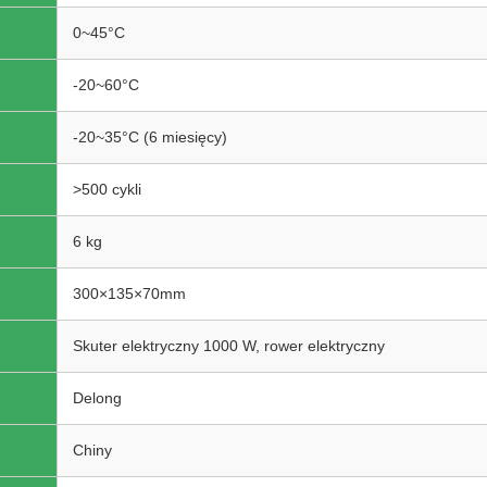
0~45°C
-20~60°C
-20~35°C (6 miesięcy)
>500 cykli
6 kg
300×135×70mm
Skuter elektryczny 1000 W, rower elektryczny
Delong
Chiny