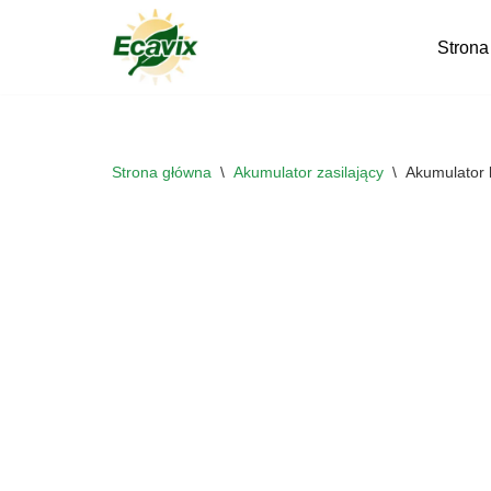
Strona
Przejdź
do
treści
Strona główna
\
Akumulator zasilający
\
Akumulator 