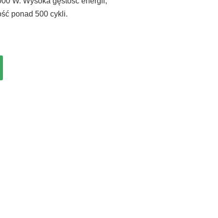
000 W. Wysoka gęstość energii,
ść ponad 500 cykli.