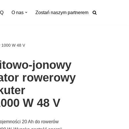
AQ
O nas
Zostań naszym partnerem
y 1000 W 48 V
litowo-jonowy
ator rowerowy
kuter
1000 W 48 V
pojemności 20 Ah do rowerów