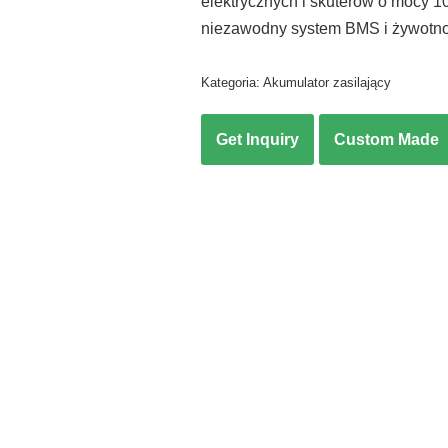
elektrycznych i skuterów o mocy 1
niezawodny system BMS i żywotno
Kategoria:
Akumulator zasilający