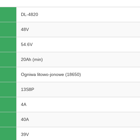
DL-4820
48V
54.6V
20Ah (min)
Ogniwa litowo-jonowe (18650)
13S8P
4A
40A
39V