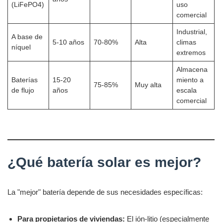
(LiFePO4)
uso
comercial
Industrial,
A base de
5-10 años
70-80%
Alta
climas
níquel
extremos
Almacena
Baterías
15-20
miento a
75-85%
Muy alta
de flujo
años
escala
comercial
¿Qué batería solar es mejor?
La "mejor" batería depende de sus necesidades específicas:
Para propietarios de viviendas:
El ión-litio (especialmente