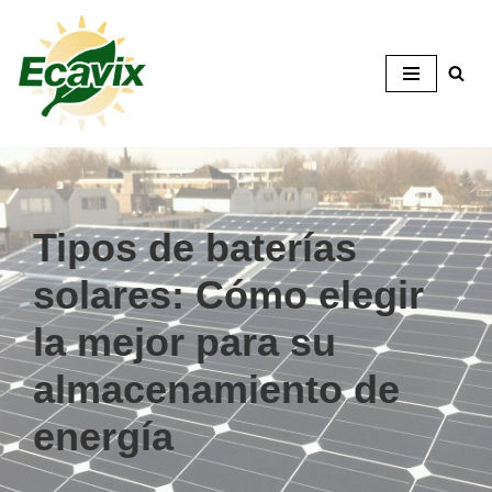
Ir
al
contenido
Tipos de baterías
solares: Cómo elegir
la mejor para su
almacenamiento de
energía