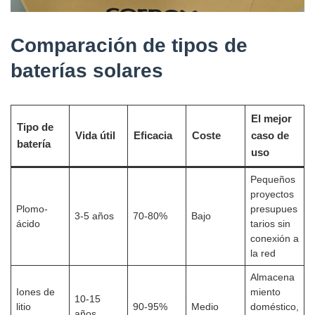
Comparación de tipos de
baterías solares
El mejor
Tipo de
Vida útil
Eficacia
Coste
caso de
batería
uso
Pequeños
proyectos
Plomo-
presupues
3-5 años
70-80%
Bajo
ácido
tarios sin
conexión a
la red
Almacena
Iones de
miento
10-15
litio
90-95%
Medio
doméstico,
años