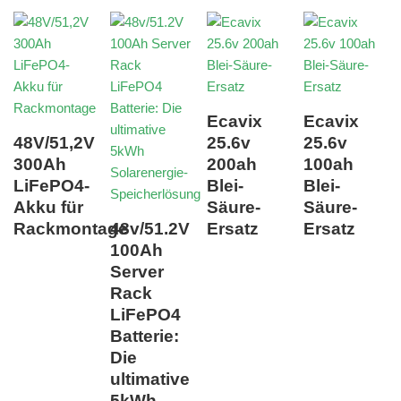
Ecavix
Ecavix
48V/51,2V
25.6v
25.6v
300Ah
200ah
100ah
LiFePO4-
Blei-
Blei-
Akku für
Säure-
Säure-
Rackmontage
48v/51.2V
Ersatz
Ersatz
100Ah
Server
Rack
LiFePO4
Batterie:
Die
ultimative
5kWh