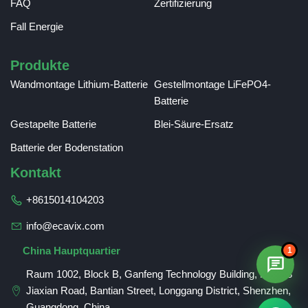
FAQ
Zertifizierung
Fall Energie
Produkte
Wandmontage Lithium-Batterie
Gestellmontage LiFePO4-
Batterie
Gestapelte Batterie
Blei-Säure-Ersatz
Batterie der Bodenstation
Kontakt
+8615014104203
info@ecavix.com
Romanian
1
China Hauptquartier
Spanish
Raum 1002, Block B, Ganfeng Technology Building, Nr. 993
Russian
Jiaxian Road, Bantian Street, Longgang District, Shenzhen,
French
Guangdong, China