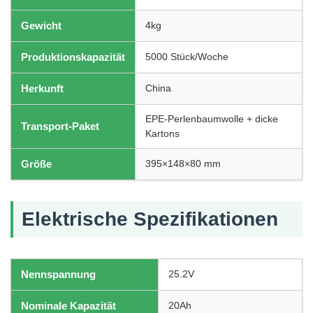
Gewicht
4kg
Produktionskapazität
5000 Stück/Woche
Herkunft
China
EPE-Perlenbaumwolle + dicke
Transport-Paket
Kartons
Größe
395×148×80 mm
Elektrische Spezifikationen
Nennspannung
25.2V
Nominale Kapazität
20Ah