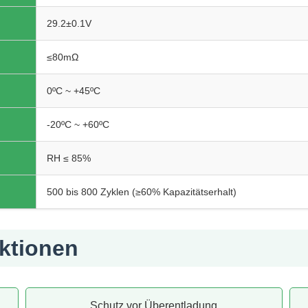
29.2±0.1V
≤80mΩ
0ºC ~ +45ºC
-20ºC ~ +60ºC
RH ≤ 85%
500 bis 800 Zyklen (≥60% Kapazitätserhalt)
ktionen
Schutz vor Überentladung