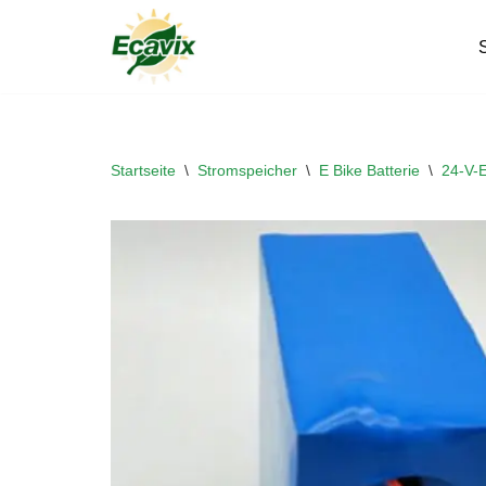
S
Zum
Inhalt
springen
Startseite
\
Stromspeicher
\
E Bike Batterie
\
24-V-